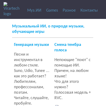
Mуз.ИИ
Games
Разное
Контакты
Музыкальный ИИ, о природе музыки,
обучающие игры
Генерация музыки
Смена тембра
голоса
Песни и
инструментал в
Непоющие "поют" с
любом стиле.
помощью ИИ.
Suno, Udio, Tunee ...
Причем, на любом
как это работает?
языке!
Любителям,
Что для этого
профессоналам,
нужно?
поэтам.
Голосовая модель +
Читайте, слушайте,
RVC.
пробуйте.